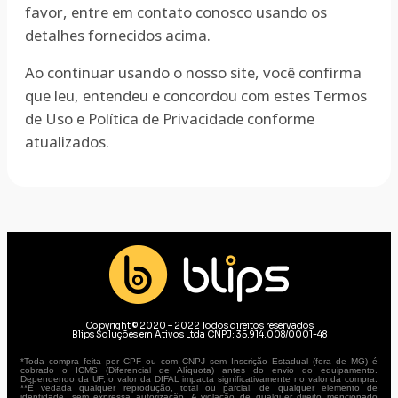
favor, entre em contato conosco usando os
detalhes fornecidos acima.
Ao continuar usando o nosso site, você confirma
que leu, entendeu e concordou com estes Termos
de Uso e Política de Privacidade conforme
atualizados.
Copyright © 2020 – 2022 Todos direitos reservados
Blips Soluções em Ativos Ltda CNPJ: 35.914.008/0001-48
*Toda compra feita por CPF ou com CNPJ sem Inscrição Estadual (fora de MG) é
cobrado o ICMS (Diferencial de Alíquota) antes do envio do equipamento.
Dependendo da UF, o valor da DIFAL impacta significativamente no valor da compra.
**É vedada qualquer reprodução, total ou parcial, de qualquer elemento de
identidade, sem expressa autorização. A violação de qualquer direito mencionado